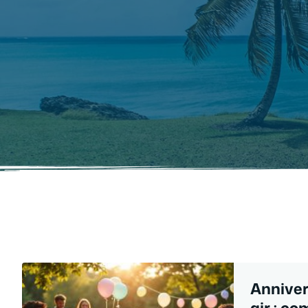
Anniver
air : c