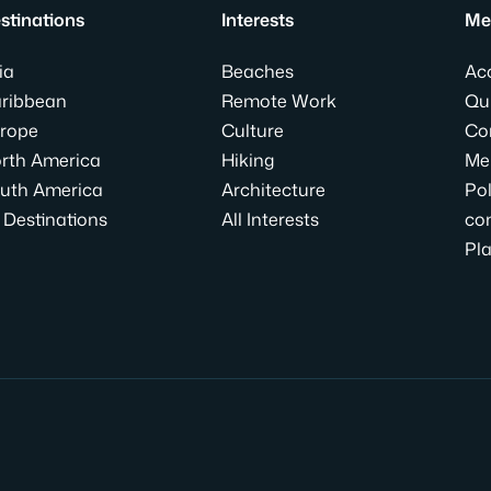
stinations
Interests
Me
ia
Beaches
Acc
ribbean
Remote Work
Qu
rope
Culture
Co
rth America
Hiking
Me
uth America
Architecture
Pol
l Destinations
All Interests
con
Pla