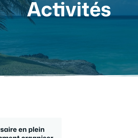
Activités
saire en plein
omment organiser