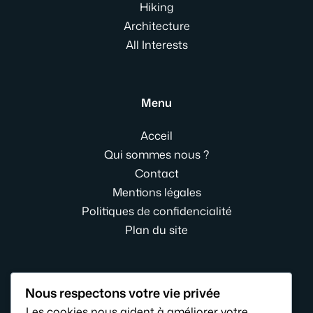
Hiking
Architecture
All Interests
Menu
Acceil
Qui sommes nous ?
Contact
Mentions légales
Politiques de confidencialité
Plan du site
Derniers articles
Nous respectons votre vie privée
Les cookies nous aident à améliorer votre