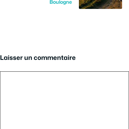
Boulogne
Laisser un commentaire
Commentaire