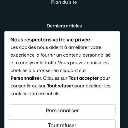
Plan du site
Derniers articles
Compote bébé : maison ou industrielle, laquelle est
Nous respectons votre vie privée
meilleure ?
Les cookies nous aident à améliorer votre
Pourquoi bébé pousse des cris stridents 8 mois ?
expérience, à fournir un contenu personnalisé
Les femmes qui ont fait l’Histoire : portraits et
et à analyser le trafic. Vous pouvez choisir les
combats oubliés
cookies à autoriser en cliquant sur
Personnaliser
. Cliquez sur
Tout accepter
pour
consentir ou sur
Tout refuser
pour décliner les
cookies non essentiels.
Personnaliser
Tout refuser
© 2026 KideFring.fr