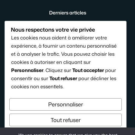
Derniers articles
Chocolat pour bébé : à quel âge et en quelle
Nous respectons votre vie privée
quantité ?
Les cookies nous aident à améliorer votre
Compote bébé : maison ou industrielle, laquelle est
expérience, à fournir un contenu personnalisé
meilleure ?
et à analyser le trafic. Vous pouvez choisir les
Pourquoi bébé pousse des cris stridents 8 mois ?
cookies à autoriser en cliquant sur
Personnaliser
. Cliquez sur
Tout accepter
pour
consentir ou sur
Tout refuser
pour décliner les
cookies non essentiels.
Personnaliser
© 2026 KideFring.fr
Tout refuser