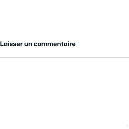
Laisser un commentaire
Commentaire