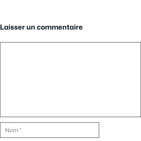
Laisser un commentaire
Commentaire
Nom