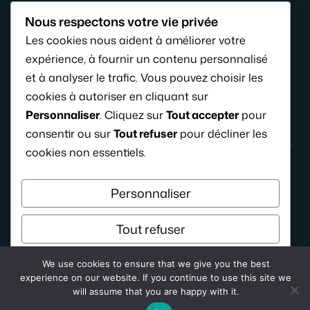
Pourquoi bébé pousse des cris stridents 8 mois ?
Nous respectons votre vie privée
Les femmes qui ont fait l’Histoire : portraits et
Les cookies nous aident à améliorer votre
combats oubliés
expérience, à fournir un contenu personnalisé
Purée de courgette bébé : recette simple et âge
et à analyser le trafic. Vous pouvez choisir les
conseillé
cookies à autoriser en cliquant sur
Personnaliser
. Cliquez sur
Tout accepter
pour
consentir ou sur
Tout refuser
pour décliner les
cookies non essentiels.
Personnaliser
© 2026 KideFring.fr
Tout refuser
Tout accepter
We use cookies to ensure that we give you the best
experience on our website. If you continue to use this site we
will assume that you are happy with it.
Propulsé par